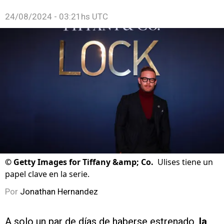
24/08/2024 - 03:21hs UTC
©
Getty Images for Tiffany &amp; Co.
Ulises tiene un
papel clave en la serie.
Por
Jonathan Hernandez
A solo un par de días de haberse estrenado,
la