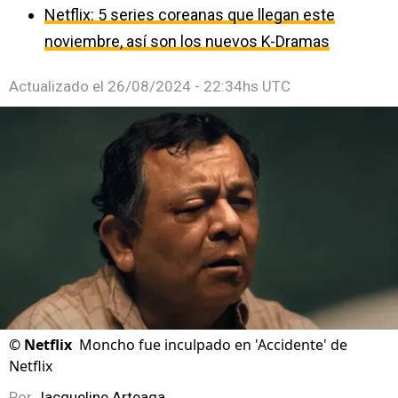
Netflix: 5 series coreanas que llegan este
noviembre, así son los nuevos K-Dramas
Actualizado el
26/08/2024 - 22:34hs UTC
©
Netflix
Moncho fue inculpado en 'Accidente' de
Netflix
Por
Jacqueline Arteaga