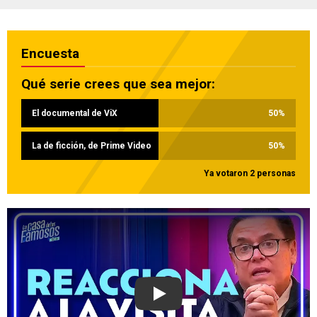
Encuesta
Qué serie crees que sea mejor:
El documental de ViX
50
%
La de ficción, de Prime Video
50
%
Ya votaron 2 personas
Play