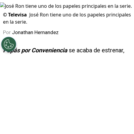
©
Televisa
José Ron tiene uno de los papeles principales
en la serie.
Por
Jonathan Hernandez
Papás por Conveniencia
se acaba de estrenar,
apelando a la nostalgia de los jóvenes que
crecieron con estrellas infantiles, por eso, te
decimos
quiénes están en el reparto de la
telenovela.
PUBLICIDAD