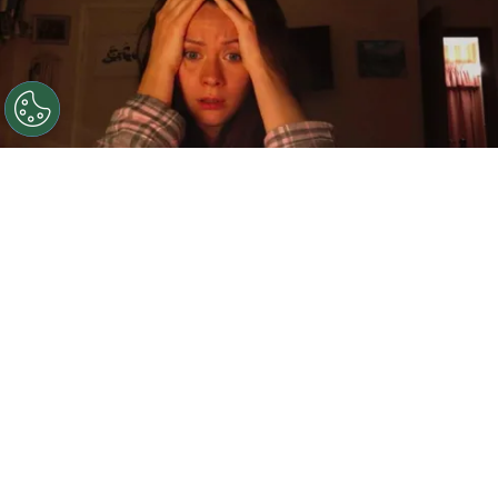
©
IMDb
The Host forma parte de la lista de las mejores
películas de terror, pero no es la número 1, de acuerdo
con un estudio.
Por
Jonathan Hernandez
El
terror
acecha en todos lados y aunque
podamos pensar que ya hemos visto las
películas más espantosas, año con año se