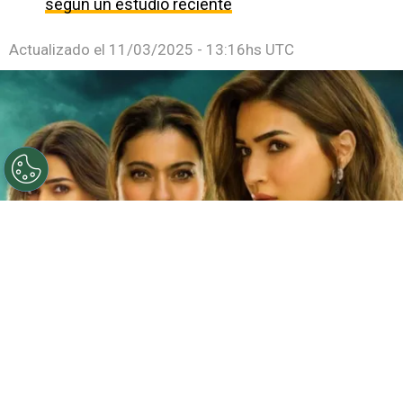
según un estudio reciente
Actualizado el
11/03/2025 - 13:16hs UTC
©
Netflix
Doble fortaleza en Netflix
Por
Jacqueline Arteaga
Una nueva cinta de suspenso romántico acaba