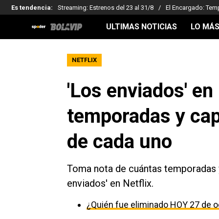
Es tendencia
:
Streaming: Estrenos del 23 al 31/8
El Encargado: Tem
ULTIMAS NOTICIAS
LO MÁS
NETFLIX
'Los enviados' en
temporadas y cap
de cada uno
Toma nota de cuántas temporadas y 
enviados' en Netflix.
¿Quién fue eliminado HOY 27 de o