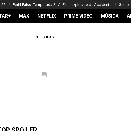
a 2?
Perfil Falso: Temporada 2
Final explicado de Accidente
Garfiel
TAR+
MAX
NETFLIX
PRIME VIDEO
MÚSICA
A
PUBLICIDAD
TOP SPOILER