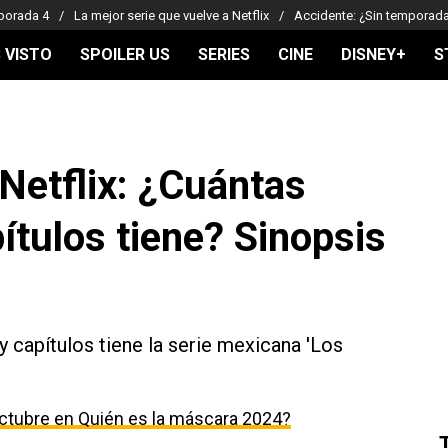
porada 4
La mejor serie que vuelve a Netflix
Accidente: ¿Sin temporad
 VISTO
SPOILER US
SERIES
CINE
DISNEY+
S
 Netflix: ¿Cuántas
ítulos tiene? Sinopsis
capítulos tiene la serie mexicana 'Los
ctubre en Quién es la máscara 2024?