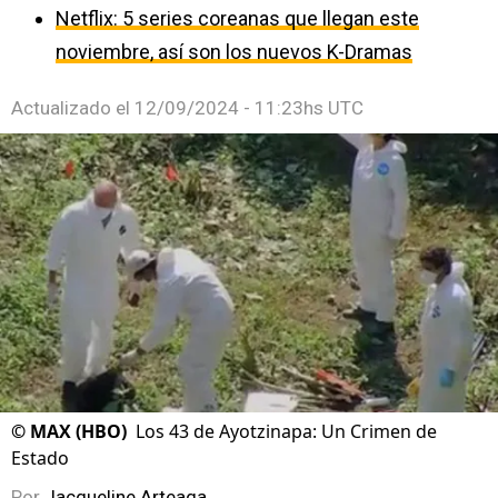
Netflix: 5 series coreanas que llegan este
noviembre, así son los nuevos K-Dramas
Actualizado el
12/09/2024 - 11:23hs UTC
©
MAX (HBO)
Los 43 de Ayotzinapa: Un Crimen de
Estado
Por
Jacqueline Arteaga