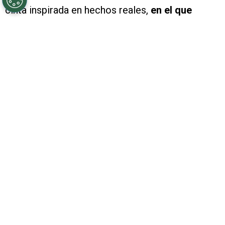
cinta inspirada en hechos reales,
en el que
cuatro adolescentes tomaron el control de un
avión comercial en Nigeria
, se trata de
‘El
secuestro de 1993’ (Hijack ’92)
y esta es
la
verdadera historia detrás de la cinta
.
PUBLICIDAD