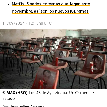
Netflix: 5 series coreanas que llegan este
noviembre, así son los nuevos K-Dramas
11/09/2024 - 12:15hs UTC
©
MAX (HBO)
Los 43 de Ayotzinapa: Un Crimen de
Estado
Por
Jacqueline Arteaga