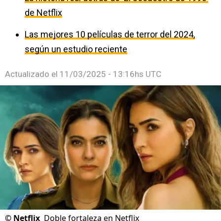
de Netflix
Las mejores 10 películas de terror del 2024,
según un estudio reciente
Actualizado el
11/03/2025 - 13:16hs UTC
©
Netflix
Doble fortaleza en Netflix