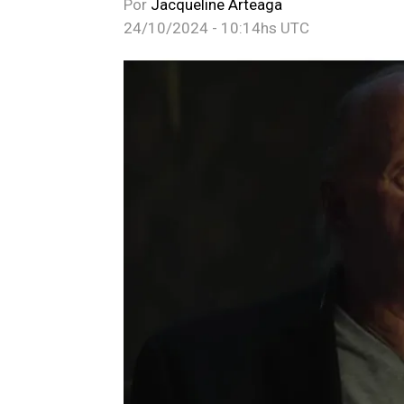
Por
Jacqueline Arteaga
24/10/2024 - 10:14hs UTC