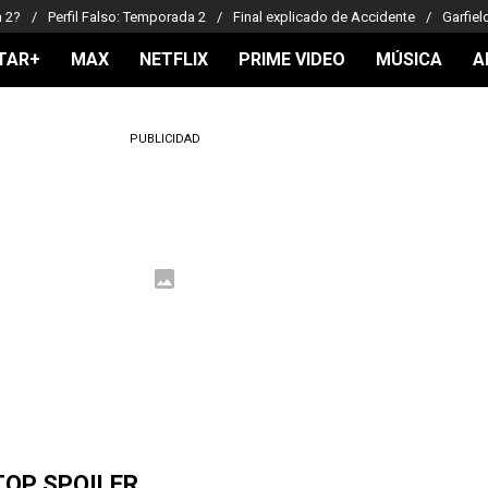
a 2?
Perfil Falso: Temporada 2
Final explicado de Accidente
Garfiel
TAR+
MAX
NETFLIX
PRIME VIDEO
MÚSICA
A
PUBLICIDAD
TOP SPOILER