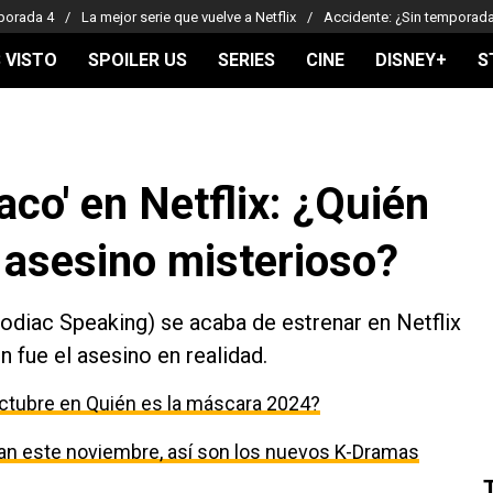
porada 4
La mejor serie que vuelve a Netflix
Accidente: ¿Sin temporad
 VISTO
SPOILER US
SERIES
CINE
DISNEY+
S
aco' en Netflix: ¿Quién
l asesino misterioso?
 Zodiac Speaking) se acaba de estrenar en Netflix
n fue el asesino en realidad.
ctubre en Quién es la máscara 2024?
egan este noviembre, así son los nuevos K-Dramas