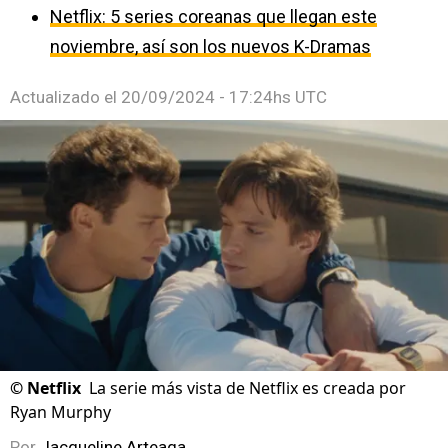
Netflix: 5 series coreanas que llegan este
noviembre, así son los nuevos K-Dramas
Actualizado el
20/09/2024 - 17:24hs UTC
©
Netflix
La serie más vista de Netflix es creada por
Ryan Murphy
Por
Jacqueline Arteaga