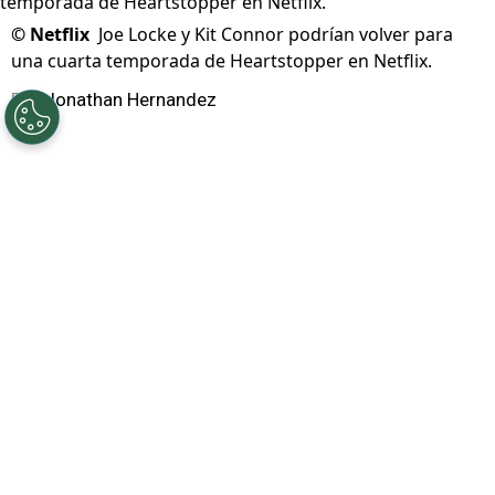
©
Netflix
Joe Locke y Kit Connor podrían volver para
una cuarta temporada de Heartstopper en Netflix.
Por
Jonathan Hernandez
Heartstopper
acaba de llegar a
Netflix
, pero los
fans prácticamente han consumido los capítulos
rápidamente y, aunque puede parecer
adelantado,
te decimos si tendría una cuarta
temporada
y
qué ha dicho hasta el momento
Alice Oseman, la creadora del show.
PUBLICIDAD