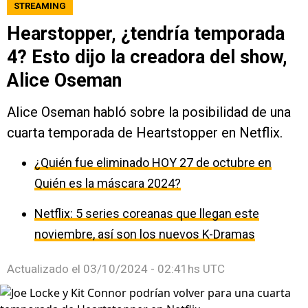
STREAMING
Hearstopper, ¿tendría temporada
4? Esto dijo la creadora del show,
Alice Oseman
Alice Oseman habló sobre la posibilidad de una
cuarta temporada de Heartstopper en Netflix.
¿Quién fue eliminado HOY 27 de octubre en
Quién es la máscara 2024?
Netflix: 5 series coreanas que llegan este
noviembre, así son los nuevos K-Dramas
Actualizado el
03/10/2024 - 02:41hs UTC