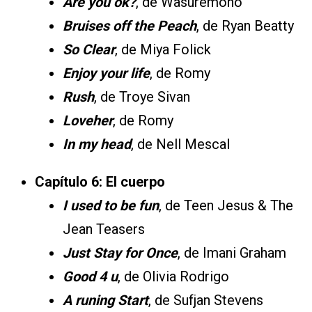
Are you ok?
, de Wasuremono
Bruises off the Peach
, de Ryan Beatty
So Clear
, de Miya Folick
Enjoy your life
, de Romy
Rush
, de Troye Sivan
Loveher
, de Romy
In my head
, de Nell Mescal
Capítulo 6: El cuerpo
I used to be fun
, de Teen Jesus & The
Jean Teasers
Just Stay for Once
, de Imani Graham
Good 4 u
, de Olivia Rodrigo
A runing Start
, de Sufjan Stevens