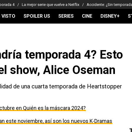
porada 4
La mejor serie que vuelve a Netflix
Accidente: ¿Sin temporad
 VISTO
SPOILER US
SERIES
CINE
DISNEY+
S
ndría temporada 4? Esto
del show, Alice Oseman
ilidad de una cuarta temporada de Heartstopper
ctubre en Quién es la máscara 2024?
egan este noviembre, así son los nuevos K-Dramas