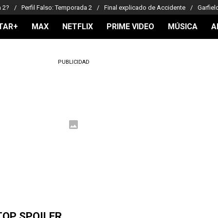
a 2?
Perfil Falso: Temporada 2
Final explicado de Accidente
Garfiel
TAR+
MAX
NETFLIX
PRIME VIDEO
MÚSICA
A
PUBLICIDAD
TOP SPOILER