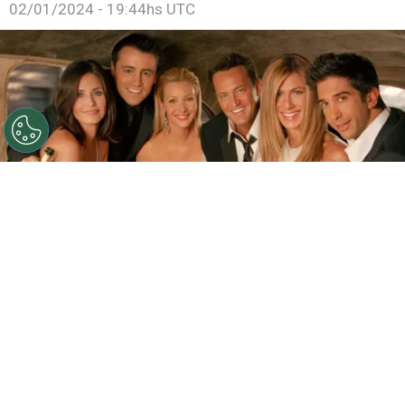
02/01/2024 - 19:44hs UTC
©
Warner Bros.
Llega el Día de Friends a HBO Max.
Por
Federico Carestia
“Friends”
, la icónica sitcom de los años 90, ha
experimentado un resurgimiento en la