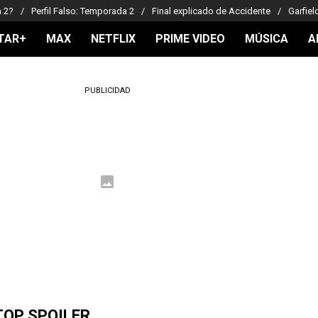
a 2?
Perfil Falso: Temporada 2
Final explicado de Accidente
Garfiel
TAR+
MAX
NETFLIX
PRIME VIDEO
MÚSICA
A
PUBLICIDAD
TOP SPOILER