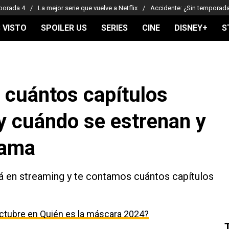
porada 4
La mejor serie que vuelve a Netflix
Accidente: ¿Sin temporad
 VISTO
SPOILER US
SERIES
CINE
DISNEY+
S
 cuántos capítulos
 y cuándo se estrenan y
rama
á en streaming y te contamos cuántos capítulos
ctubre en Quién es la máscara 2024?