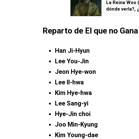
La Reina Woo (
dónde verla?, ¿
Reparto de El que no Gan
Han Ji-Hyun
Lee You-Jin
Jeon Hye-won
Lee Il-hwa
Kim Hye-hwa
Lee Sang-yi
Hye-Jin choi
Joo Min-Kyung
Kim Young-dae