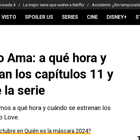
porada 4
La mejor serie que vuelve a Netflix
Accidente: ¿Sin temporad
 VISTO
SPOILER US
SERIES
CINE
DISNEY+
S
o Ama: a qué hora y
n los capítulos 11 y
 la serie
imos a qué hora y cuándo se estrenan los
o Love.
ctubre en Quién es la máscara 2024?