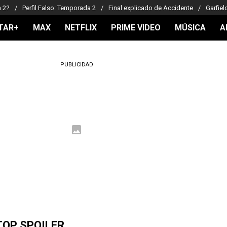
a 2?
Perfil Falso: Temporada 2
Final explicado de Accidente
Garfiel
TAR+
MAX
NETFLIX
PRIME VIDEO
MÚSICA
A
PUBLICIDAD
TOP SPOILER