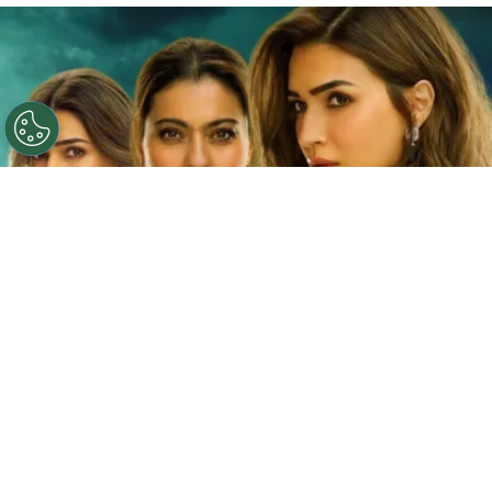
©
Netflix
Doble fortaleza en Netflix
Por
Jacqueline Arteaga
Una nueva cinta de suspenso romántico acaba
de llegar a la plataforma y ya está causando
furor, se trata de la
producción hindú ‘Doble