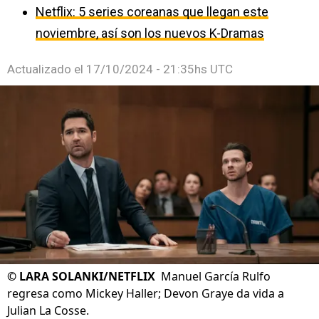
Netflix: 5 series coreanas que llegan este
noviembre, así son los nuevos K-Dramas
Actualizado el
17/10/2024 - 21:35hs UTC
©
LARA SOLANKI/NETFLIX
Manuel García Rulfo
regresa como Mickey Haller; Devon Graye da vida a
Julian La Cosse.