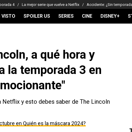
porada 4
La mejor serie que vuelve a Netflix
Accidente: ¿Sin temporad
 VISTO
SPOILER US
SERIES
CINE
DISNEY+
S
ncoln, a qué hora y
a la temporada 3 en
 emocionante"
n Netflix y esto debes saber de The Lincoln
ctubre en Quién es la máscara 2024?