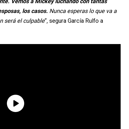
te. Vemos a Mickey luchando con tantas
sposas, los casos.
Nunca esperas lo que va a
n será el culpable
“, segura García Rulfo a