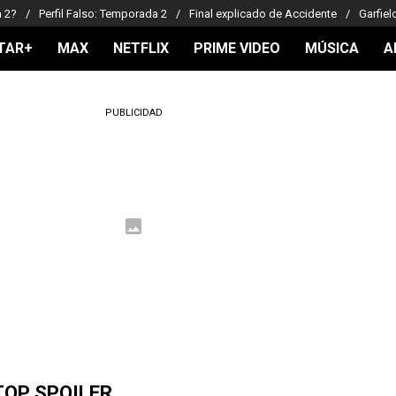
a 2?
Perfil Falso: Temporada 2
Final explicado de Accidente
Garfiel
TAR+
MAX
NETFLIX
PRIME VIDEO
MÚSICA
A
PUBLICIDAD
TOP SPOILER