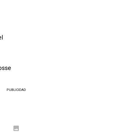
el
osse
PUBLICIDAD