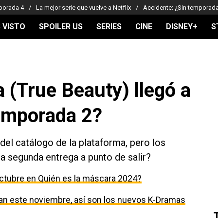
porada 4
La mejor serie que vuelve a Netflix
Accidente: ¿Sin temporad
 VISTO
SPOILER US
SERIES
CINE
DISNEY+
S
 (True Beauty) llegó a
temporada 2?
del catálogo de la plataforma, pero los
a segunda entrega a punto de salir?
ctubre en Quién es la máscara 2024?
egan este noviembre, así son los nuevos K-Dramas