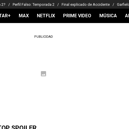
a 2?
Perfil Falso: Temporada 2
Final explicado de Accidente
Garfiel
TAR+
MAX
NETFLIX
PRIME VIDEO
MÚSICA
A
PUBLICIDAD
TOP SPOILER