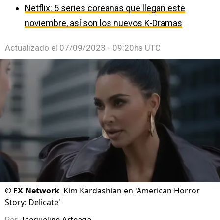
Netflix: 5 series coreanas que llegan este
noviembre, así son los nuevos K-Dramas
Actualizado el
07/09/2023 - 09:20hs UTC
©
FX Network
Kim Kardashian en 'American Horror
Story: Delicate'
Por
Jacqueline Arteaga