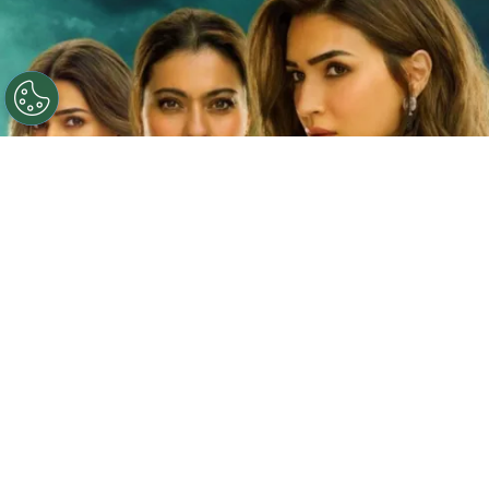
©
Netflix
Doble fortaleza en Netflix
Por
Jacqueline Arteaga
Una nueva cinta de suspenso romántico acaba
de llegar a la plataforma y ya está causando
furor, se trata de la
producción hindú ‘Doble
fortaleza’ en Netflix
, descubre
de qué trata
y