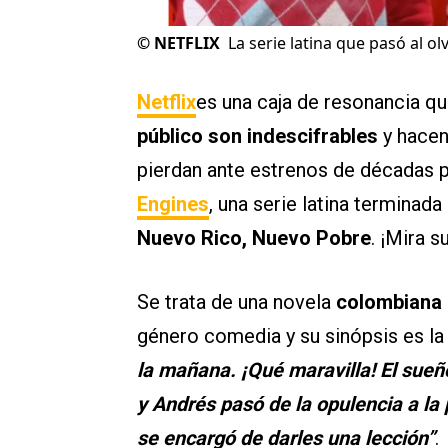
©
NETFLIX
La serie latina que pasó al ol
Netflix
es una caja de resonancia q
público son indescifrables
y hace
pierdan ante estrenos de décadas 
Engines
, una serie latina terminada
Nuevo Rico, Nuevo Pobre
. ¡Mira s
Se trata de una novela
colombiana
género comedia y su sinópsis es la 
la mañana. ¡Qué maravilla! El sueñ
y Andrés pasó de la opulencia a la 
se encargó de darles una lección”
.