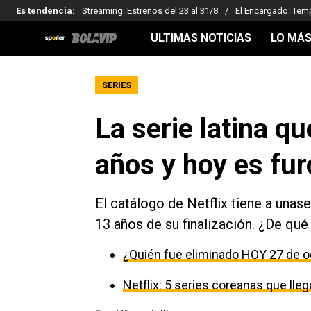
Es tendencia
:
Streaming: Estrenos del 23 al 31/8
El Encargado: Tem
ULTIMAS NOTICIAS
LO MÁS
SERIES
La serie latina q
años y hoy es fur
El catálogo de Netflix tiene a unase
13 años de su finalización. ¿De qué
¿Quién fue eliminado HOY 27 de o
Netflix: 5 series coreanas que ll