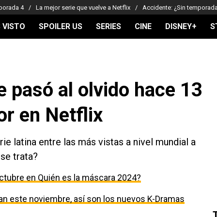
porada 4
La mejor serie que vuelve a Netflix
Accidente: ¿Sin temporad
 VISTO
SPOILER US
SERIES
CINE
DISNEY+
S
ue pasó al olvido hace 13
or en Netflix
rie latina entre las más vistas a nivel mundial a
 se trata?
ctubre en Quién es la máscara 2024?
egan este noviembre, así son los nuevos K-Dramas