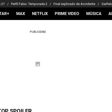
a 2?
Perfil Falso: Temporada 2
Final explicado de Accidente
Garfiel
TAR+
MAX
NETFLIX
PRIME VIDEO
MÚSICA
A
PUBLICIDAD
TOP SPOILER