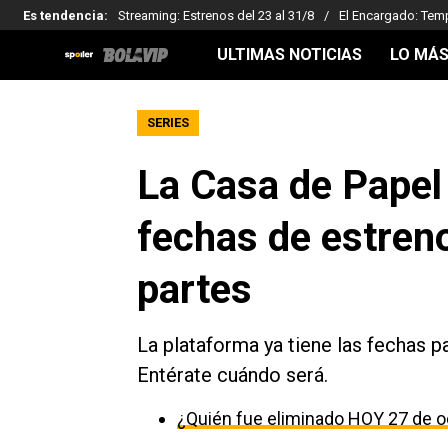
Es tendencia
:
Streaming: Estrenos del 23 al 31/8
El Encargado: Tem
ULTIMAS NOTICIAS
LO MÁS
SERIES
La Casa de Papel 5
fechas de estren
partes
La plataforma ya tiene las fechas pa
Entérate cuándo será.
¿Quién fue eliminado HOY 27 de o