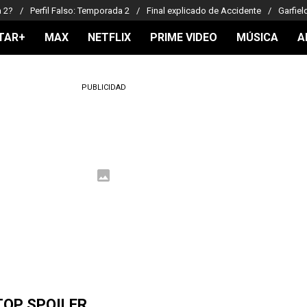
a 2?
Perfil Falso: Temporada 2
Final explicado de Accidente
Garfiel
TAR+
MAX
NETFLIX
PRIME VIDEO
MÚSICA
A
PUBLICIDAD
TOP SPOILER