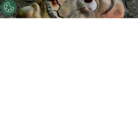
La Casa de Papel terminó con la quinta temporada en
Netflix.
Por
Juan Ignacio Lofredo
Uno de los primeros éxitos del sitio de
streaming
Netflix
fue
La Casa de Papel
, la cual
se consolidó en lo más alto a nivel mundial
cuando la plataforma apenas se estaba
consolidando. Desde su primera temporada, la