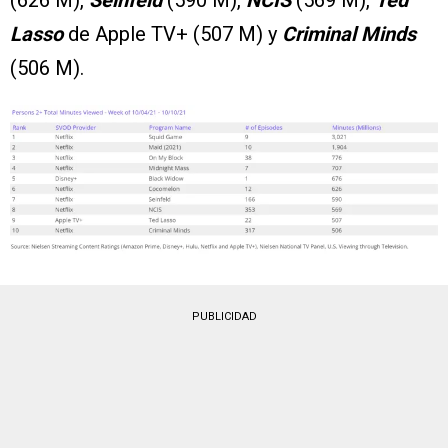
(626 M),
Seinfeld
(590 M),
NCIS
(569 M),
Ted
Lasso
de Apple TV+ (507 M) y
Criminal Minds
(506 M).
PUBLICIDAD