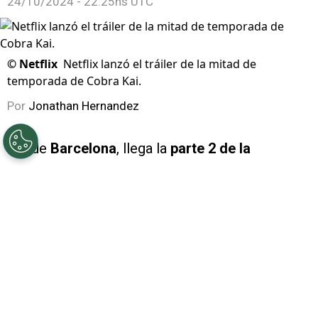
24/10/2024 - 22:25hs UTC
©
Netflix
Netflix lanzó el tráiler de la mitad de
temporada de Cobra Kai.
Por
Jonathan Hernandez
Desde
Barcelona
, llega la
parte 2 de la
temporada 6 de
Cobra Kai
con la icónica frase
“
welcome to Barcelona, Bi*ch
“, que se puede oír
en el recién estrenado tráiler de Netflix y te
decimos
cuándo se estrena
.
PUBLICIDAD