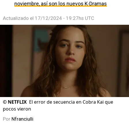
noviembre, así son los nuevos K-Dramas
Actualizado el
17/12/2024 - 19:27hs UTC
©
NETFLIX
El error de secuencia en Cobra Kai que
pocos vieron
Por
Nfranciulli