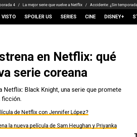
porada 4
La mejor serie que vuelve a Netflix
Accidente: ¿Sin temporad
 VISTO
SPOILER US
SERIES
CINE
DISNEY+
S
strena en Netflix: qué
va serie coreana
 Netflix: Black Knight, una serie que promete
 ficción.
lícula de Netflix con Jennifer López?
ena la nueva película de Sam Heughan y Priyanka