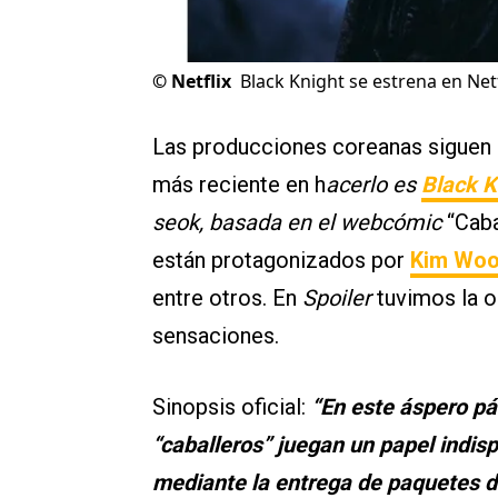
©
Netflix
Black Knight se estrena en Net
Las producciones coreanas siguen 
más reciente en h
acerlo es
Black K
seok, basada en el webcómic
“Caba
están protagonizados por
Kim Woo
entre otros. En
Spoiler
tuvimos la o
sensaciones.
Sinopsis oficial:
“En este áspero pá
“caballeros” juegan un papel indis
mediante la entrega de paquetes d