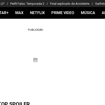
a 2?
Perfil Falso: Temporada 2
Final explicado de Accidente
Garfiel
TAR+
MAX
NETFLIX
PRIME VIDEO
MÚSICA
A
PUBLICIDAD
TOP SPOILER