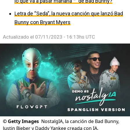
lo que va a pasar mañana＂ de Bad Bunny?
Letra de “Seda”, la nueva canción que lanzó Bad
Bunny con Bryant Myers
Actualizado el
07/11/2023 - 16:13hs UTC
©
Getty Images
NostalgIA, la canción de Bad Bunny,
Justin Bieber y Daddy Yankee creada con IA.