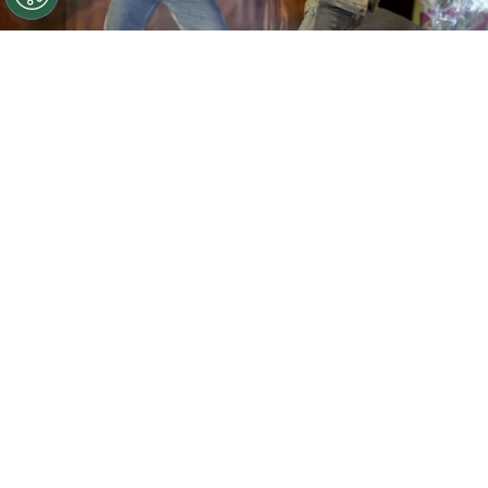
©
Getty Images
El tema All I Want for Christmas is You
se viralizó con la voz de Bad Bunny gracias a la IA
Por
Jonathan Hernandez
Bad Bunny
se volvió tendencia hace unos días
por enojarse con sus seguidores que apoyaron
un tema con su voz, pero desarrollado con
inteligencia artificial
, incluso pidiéndoles a
quienes apoyaban la canción
NostalgIA
que
dejaran de ser sus fans y salirse de su grupo
de difusión de WhatsApp: