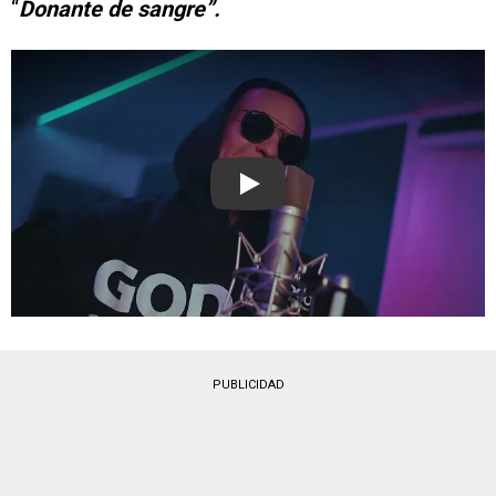
“
Donante de sangre”.
Play
PUBLICIDAD