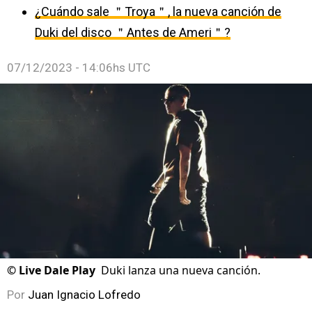
¿Cuándo sale ＂Troya＂, la nueva canción de
Duki del disco ＂Antes de Ameri＂?
07/12/2023 - 14:06hs UTC
©
Live Dale Play
Duki lanza una nueva canción.
Por
Juan Ignacio Lofredo