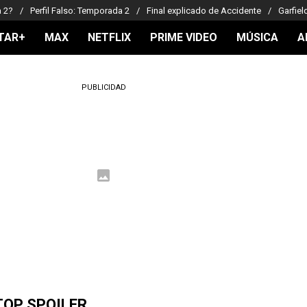
a 2?
Perfil Falso: Temporada 2
Final explicado de Accidente
Garfiel
TAR+
MAX
NETFLIX
PRIME VIDEO
MÚSICA
A
PUBLICIDAD
TOP SPOILER