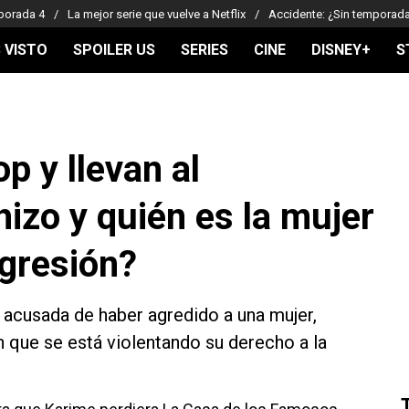
porada 4
La mejor serie que vuelve a Netflix
Accidente: ¿Sin temporad
 VISTO
SPOILER US
SERIES
CINE
DISNEY+
S
p y llevan al
hizo y quién es la mujer
agresión?
, acusada de haber agredido a una mujer,
 que se está violentando su derecho a la