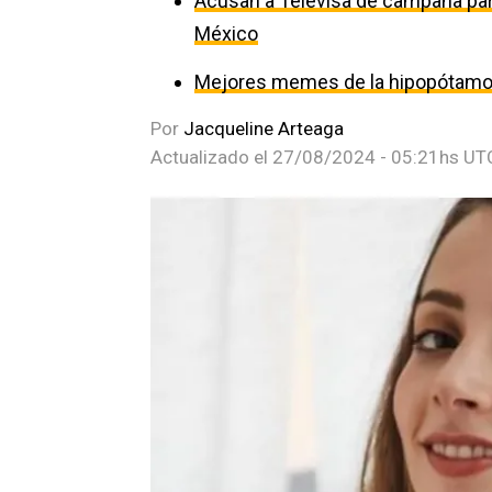
Acusan a Televisa de campaña par
México
Mejores memes de la hipopótam
Por
Jacqueline Arteaga
Actualizado el
27/08/2024 - 05:21hs UT