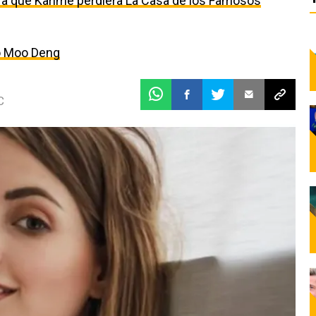
a que Karime perdiera La Casa de los Famosos
o Moo Deng
C