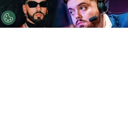
Ibai Llanos entrevistará a Anuel AA.
Por
Juan Ignacio Lofredo
El pasado
sábado 13 de julio
se llevó a cabo en
el
Estadio Santiago Bernabéu
del
Real Madrid
una nueva edición de
La Velada del Año,
evento
organizado por el streamer español
Ibai Llanos
.