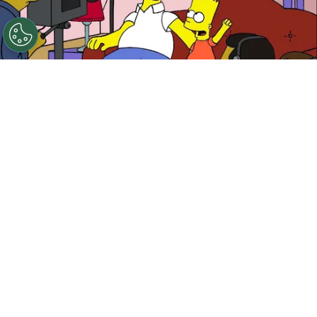
5 fun facts por el día internacional de Los Simpson
Por
Federico Carestia
Hoy celebramos
el Día Internacional de
Los
Simpson
, un hito en la cultura popular que
conmemora el lanzamiento del primer corto de
esta icónica serie animada. El 19 de abril de
1987 marcó el inicio de una saga que se ha
convertido en parte esencial de la historia