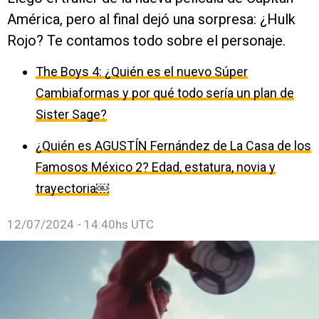
América, pero al final dejó una sorpresa: ¿Hulk
Rojo? Te contamos todo sobre el personaje.
The Boys 4: ¿Quién es el nuevo Súper
Cambiaformas y por qué todo sería un plan de
Sister Sage?
¿Quién es AGUSTÍN Fernández de La Casa de los
Famosos México 2? Edad, estatura, novia y
trayectoria￼
12/07/2024 - 14:40hs UTC