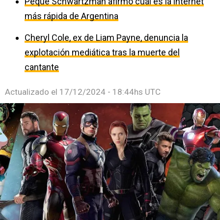
Peque Schwartzman afirmó cuál es la internet
más rápida de Argentina
Cheryl Cole, ex de Liam Payne, denuncia la
explotación mediática tras la muerte del
cantante
Actualizado el
17/12/2024 - 18:44hs UTC