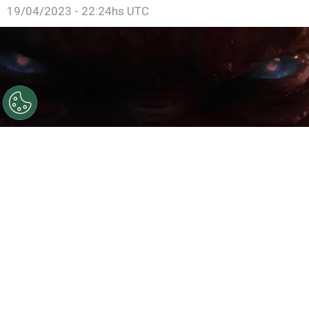
19/04/2023 - 22:24hs UTC
©
Legendary
Godzilla x Kong
Por
Ezequiel Torres Policastro
El Monsterverse de
Warner Bros.
tiene
bastantes entradas en su haber pero llegó a su