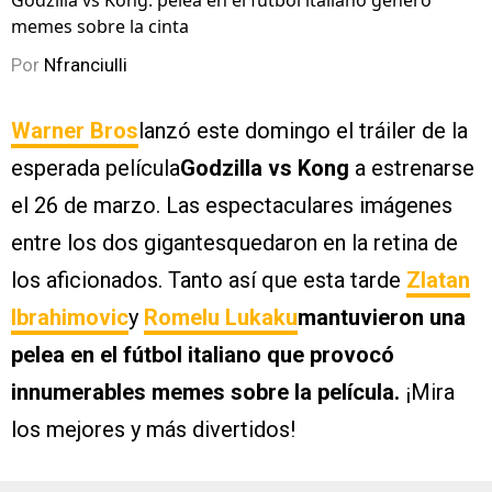
Godzilla vs Kong: pelea en el fútbol italiano generó
memes sobre la cinta
Por
Nfranciulli
Warner Bros
lanzó este domingo el tráiler de la
esperada película
Godzilla vs Kong
a estrenarse
el 26 de marzo. Las espectaculares imágenes
entre los dos gigantesquedaron en la retina de
los aficionados. Tanto así que esta tarde
Zlatan
Ibrahimovic
y
Romelu Lukaku
mantuvieron una
pelea en el fútbol italiano que provocó
innumerables memes sobre la película.
¡Mira
los mejores y más divertidos!