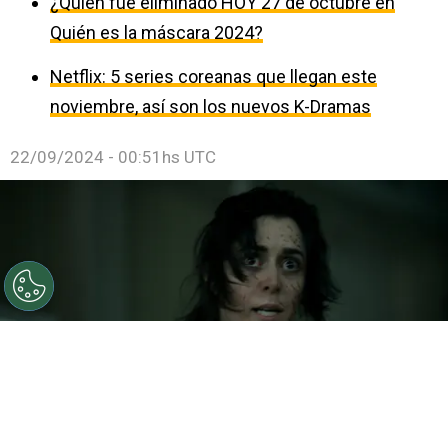
¿Quién fue eliminado HOY 27 de octubre en
Quién es la máscara 2024?
Netflix: 5 series coreanas que llegan este
noviembre, así son los nuevos K-Dramas
22/09/2024 - 00:51hs UTC
©
Max y HBO
Cristin Milioti protagoniza la serie junto a