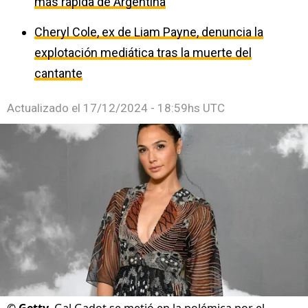
más rápida de Argentina
Cheryl Cole, ex de Liam Payne, denuncia la
explotación mediática tras la muerte del
cantante
Actualizado el
17/12/2024 - 18:59hs UTC