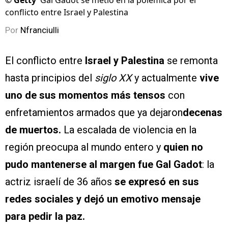
©
Getty
Gal Gadot se metió en la polémica por el
conflicto entre Israel y Palestina
Por
Nfranciulli
El conflicto entre
Israel y Palestina
se remonta
hasta principios del
siglo XX
y actualmente
vive
uno de sus momentos más tensos
con
enfretamientos armados que ya dejaron
decenas
de muertos.
La escalada de violencia en la
región preocupa al mundo entero y
quien no
pudo mantenerse al margen fue Gal Gadot
: la
actriz israelí de 36 años
se expresó en sus
redes sociales y dejó un emotivo mensaje
para pedir la paz.