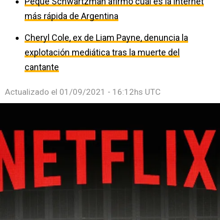
Peque Schwartzman afirmó cuál es la internet
más rápida de Argentina
Cheryl Cole, ex de Liam Payne, denuncia la
explotación mediática tras la muerte del
cantante
Actualizado el
01/09/2021 - 16:12hs UTC