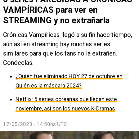
VAMPÍRICAS para ver en
STREAMING y no extrañarla
Crónicas Vampíricas llegó a su fin hace tiempo,
aún así en streaming hay muchas series
similares para que los fans no la extrañen.
Conócelas.
¿Quién fue eliminado HOY 27 de octubre en
Quién es la máscara 2024?
Netflix: 5 series coreanas que llegan este
noviembre, así son los nuevos K-Dramas
17/05/2023 - 14:50hs UTC