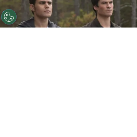
©
IMDB
Los hermanos Salvatore
Por
Noelia Ríos
Las historias de vampiros son, hace ya tiempo,
de las favoritas de los espectadores. A pesar de
que algunas tienen más éxito que otras, por lo
general siempre se convierten en un furor.