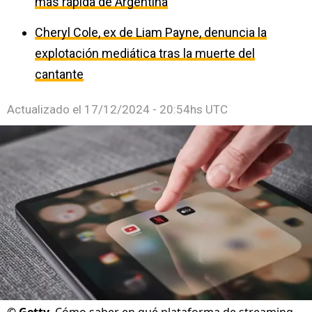
más rápida de Argentina
Cheryl Cole, ex de Liam Payne, denuncia la
explotación mediática tras la muerte del
cantante
Actualizado el
17/12/2024 - 20:54hs UTC