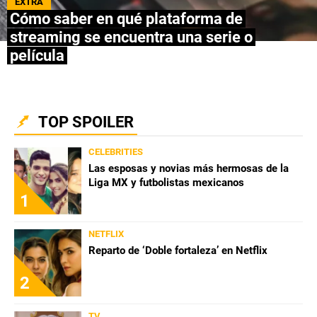
EXTRA
Cómo saber en qué plataforma de
NETFLIX
streaming se encuentra una serie o
película
PRIME VIDEO
APPLE TV+
TOP SPOILER
MÚSICA
CELEBRITIES
CELEBRITIES
Las esposas y novias más hermosas de la
Liga MX y futbolistas mexicanos
PASATIEMPOS
1
INFLUENCERS
NETFLIX
Reparto de ‘Doble fortaleza’ en Netflix
SPOILER US
2
TV