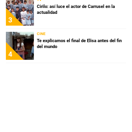
Cirilo: así luce el actor de Carrusel en la
actualidad
QUIENES SOMOS
|
STAFF
|
CONTACTO
|
3
Escribe en Spoiler
CINE
Te explicamos el final de Elisa antes del fin
Términos y Condiciones
Políticas de Privacidad
del mundo
4
Política Editorial
Ad Choices
Bolavip, al igual que Futbol Sites, es una
compañía perteneciente a Better Collective.
Todos los derechos reservados.