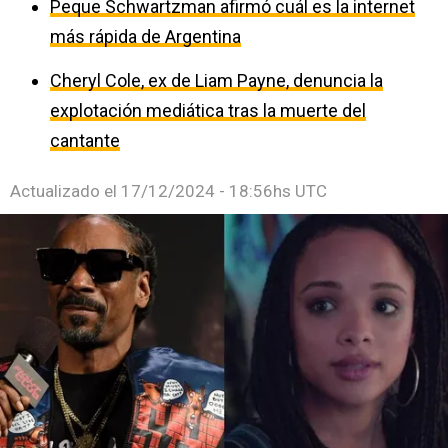
Peque Schwartzman afirmó cuál es la internet
más rápida de Argentina
Cheryl Cole, ex de Liam Payne, denuncia la
explotación mediática tras la muerte del
cantante
Actualizado el
17/12/2024 - 18:56hs UTC