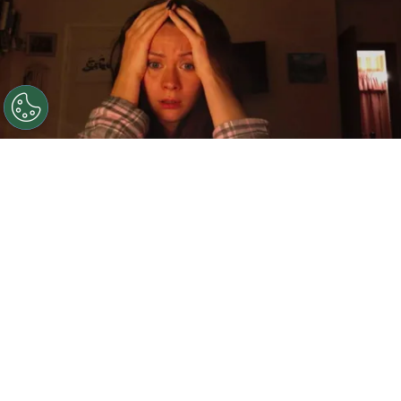
©
IMDb
The Host forma parte de la lista de las mejores
películas de terror, pero no es la número 1, de acuerdo
con un estudio.
Por
Jonathan Hernandez
El
terror
acecha en todos lados y aunque
podamos pensar que ya hemos visto las