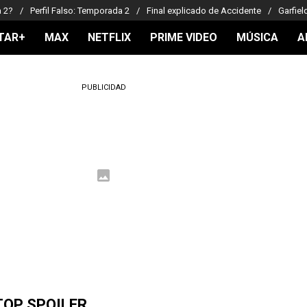
a 2?
Perfil Falso: Temporada 2
Final explicado de Accidente
Garfiel
TAR+
MAX
NETFLIX
PRIME VIDEO
MÚSICA
A
PUBLICIDAD
TOP SPOILER