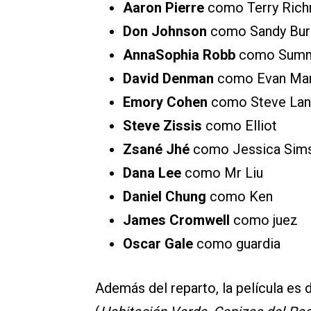
Aaron Pierre
como Terry Ric
Don Johnson
como Sandy Bur
AnnaSophia Robb
como Summ
David Denman
como Evan Mar
Emory Cohen
como Steve Lan
Steve Zissis
como Elliot
Zsané Jhé
como Jessica Sim
Dana Lee
como Mr Liu
Daniel Chung
como Ken
James Cromwell
como juez
Oscar Gale
como guardia
Además del reparto, la película es d