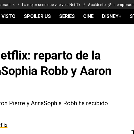
porada 4
La mejor serie que vuelve a Netflix
Accidente: ¿Sin temporad
 VISTO
SPOILER US
SERIES
CINE
DISNEY+
S
tflix: reparto de la
aSophia Robb y Aaron
aron Pierre y AnnaSophia Robb ha recibido
flix