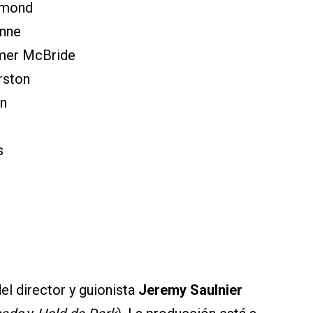
hmond
nne
er McBride
ston
n
s
el director y guionista
Jeremy Saulnier