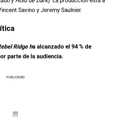
sado
y
Hold de Dark
). La producción está a
Vincent Savino y Jeremy Saulnier.
ítica
ebel Ridge h
a alcanzado el 94 % de
por parte de la audiencia.
PUBLICIDAD