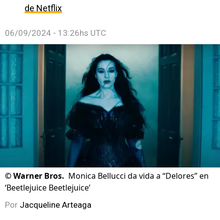
de Netflix
06/09/2024 - 13:26hs UTC
©
Warner Bros.
Monica Bellucci da vida a “Delores” en
‘Beetlejuice Beetlejuice’
Por
Jacqueline Arteaga