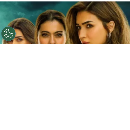
©
Netflix
Doble fortaleza en Netflix
Por
Jacqueline Arteaga
Una nueva cinta de suspenso romántico acaba
de llegar a la plataforma y ya está causando
furor, se trata de la
producción hindú ‘Doble