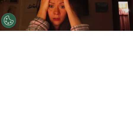
©
IMDb
The Host forma parte de la lista de las mejores
películas de terror, pero no es la número 1, de acuerdo
con un estudio.
Por
Jonathan Hernandez
El
terror
acecha en todos lados y aunque
podamos pensar que ya hemos visto las
películas más espantosas, año con año se
realiza
un estudio para determinar cuáles son