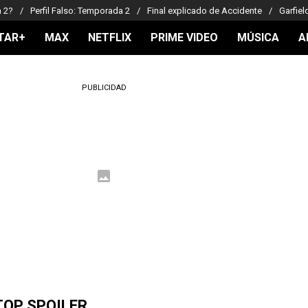
a 2?
Perfil Falso: Temporada 2
Final explicado de Accidente
Garfiel
TAR+
MAX
NETFLIX
PRIME VIDEO
MÚSICA
A
PUBLICIDAD
TOP SPOILER