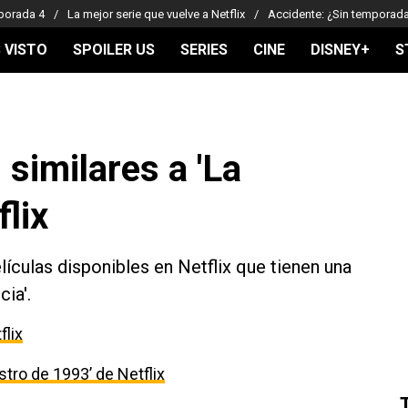
porada 4
La mejor serie que vuelve a Netflix
Accidente: ¿Sin temporad
 VISTO
SPOILER US
SERIES
CINE
DISNEY+
S
 similares a 'La
flix
lículas disponibles en Netflix que tienen una
ia'.
flix
estro de 1993’ de Netflix