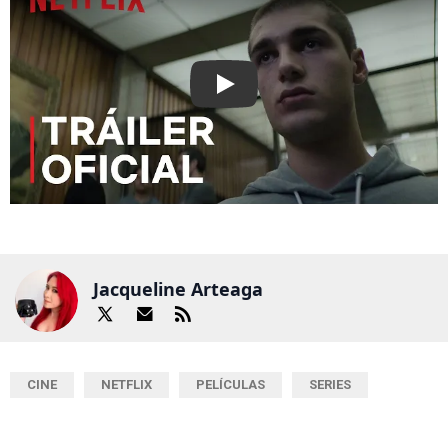
Play
Jacqueline Arteaga
CINE
NETFLIX
PELÍCULAS
SERIES