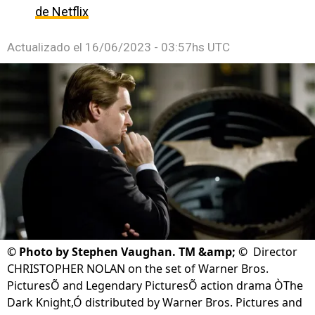
de Netflix
Actualizado el
16/06/2023 - 03:57hs UTC
©
Photo by Stephen Vaughan. TM &amp; ©
Director
CHRISTOPHER NOLAN on the set of Warner Bros.
PicturesÕ and Legendary PicturesÕ action drama ÒThe
Dark Knight,Ó distributed by Warner Bros. Pictures and