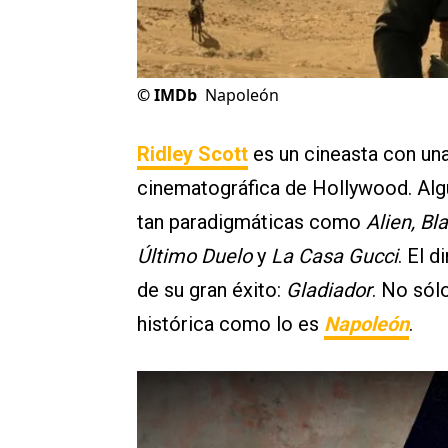
©
IMDb
Napoleón
Ridley Scott
es un cineasta con una 
cinematográfica de Hollywood. Algun
tan paradigmáticas como
Alien, Bl
Último Duelo
y
La Casa Gucci
. El 
de su gran éxito:
Gladiador
. No sól
histórica como lo es
Napoleón
.