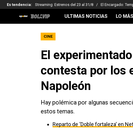
Es tendencia
:
Streaming: Estrenos del 23 al 31/8
El Encargado: Tem
ULTIMAS NOTICIAS
LO MÁS
CINE
El experimentado 
contesta por los 
Napoleón
Hay polémica por algunas secuenci
estos temas.
Reparto de ‘Doble fortaleza’ en Net