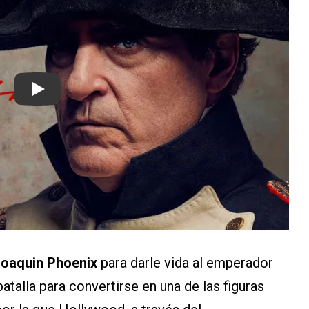
Play
oaquin Phoenix
para darle vida al emperador
atalla para convertirse en una de las figuras