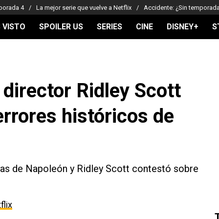
porada 4
La mejor serie que vuelve a Netflix
Accidente: ¿Sin temporad
 VISTO
SPOILER US
SERIES
CINE
DISNEY+
S
director Ridley Scott
errores históricos de
as de Napoleón y Ridley Scott contestó sobre
flix