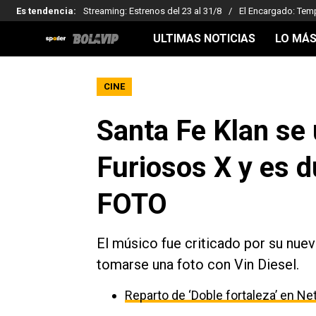
Es tendencia
:
Streaming: Estrenos del 23 al 31/8
El Encargado: Tem
ULTIMAS NOTICIAS
LO MÁS
CINE
Santa Fe Klan se
Furiosos X y es d
FOTO
El músico fue criticado por su nuev
tomarse una foto con Vin Diesel.
Reparto de ‘Doble fortaleza’ en Net