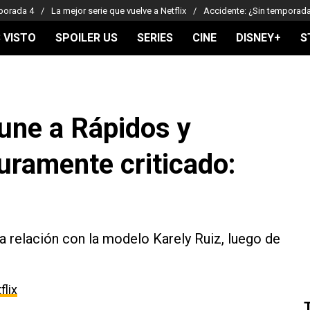
porada 4
La mejor serie que vuelve a Netflix
Accidente: ¿Sin temporad
 VISTO
SPOILER US
SERIES
CINE
DISNEY+
S
 une a Rápidos y
uramente criticado:
a relación con la modelo Karely Ruiz, luego de
flix