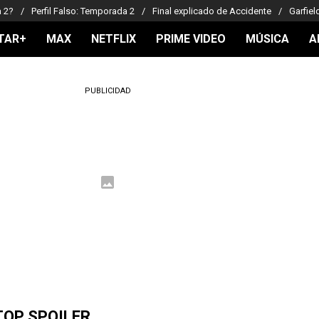
a 2?
Perfil Falso: Temporada 2
Final explicado de Accidente
Garfiel
TAR+
MAX
NETFLIX
PRIME VIDEO
MÚSICA
A
PUBLICIDAD
TOP SPOILER