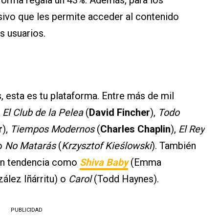
sivo que les permite acceder al contenido
s usuarios.
s, esta es tu plataforma. Entre más de mil
,
El Club de la Pelea
(
David Fincher
),
Todo
r
),
Tiempos Modernos
(
Charles Chaplin
),
El Rey
 o
No Matarás
(
Krzysztof Kieślowski
). También
 en tendencia como
Shiva Baby
(Emma
ález Iñárritu) o
Carol
(Todd Haynes).
PUBLICIDAD