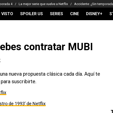
porada 4
La mejor serie que vuelve a Netflix
Accidente: ¿Sin temporad
 VISTO
SPOILER US
SERIES
CINE
DISNEY+
S
ebes contratar MUBI
s
una nueva propuesta clásica cada día. Aquí te
ara suscribirte.
flix
estro de 1993’ de Netflix