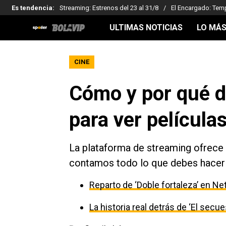
Es tendencia
:
Streaming: Estrenos del 23 al 31/8
El Encargado: Tem
ULTIMAS NOTICIAS
LO MÁS
CINE
Cómo y por qué d
para ver película
La plataforma de streaming ofrece 
contamos todo lo que debes hacer p
Reparto de ‘Doble fortaleza’ en Net
La historia real detrás de ‘El secu