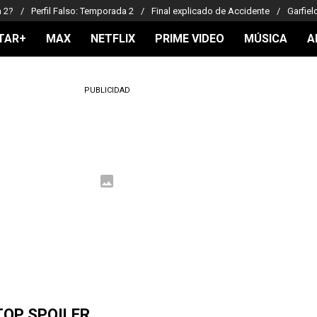
a 2?
Perfil Falso: Temporada 2
Final explicado de Accidente
Garfiel
TAR+
MAX
NETFLIX
PRIME VIDEO
MÚSICA
A
PUBLICIDAD
TOP SPOILER