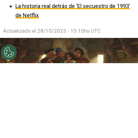
La historia real detrás de ‘El secuestro de 1993’
de Netflix
Actualizado el
28/10/2023 - 15:10hs UTC
©
IMDb
Rachel Zegler en Snow White (Blancanieves).
Por
Ariadna Pinheiro